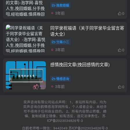
挽救婚姻
3年前
0
同学录祝福语（关于同学录毕业留言寄
语大全）
分离小三
3年前
0
感情挽回文章(挽回感情的文章)
情感咨询
3年前
0
奕声咨询有限公司站点声明： 1、本站所有内容，均为
奕声咨询白鹤情感泡学网所有，个人或者企业，未经许
可不得用于任何商业目的。 2、所有内容禁止转载、摘
编、复制或建立镜像，如有违反，追究法律责任。
苏
ICP备2023034826号-3
白鹤老师唯一微信：9442049
苏ICP备2023034826号-3