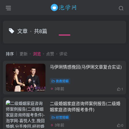
文章
共8篇
排序
更新
浏览
点赞
评论
马伊琍情感挽回(马伊琍文章复合实证)
挽救婚姻
3年前
1
二级婚姻家庭咨询师案例报告(二级婚
姻家庭咨询师报考条件)
经营婚姻
3年前
0