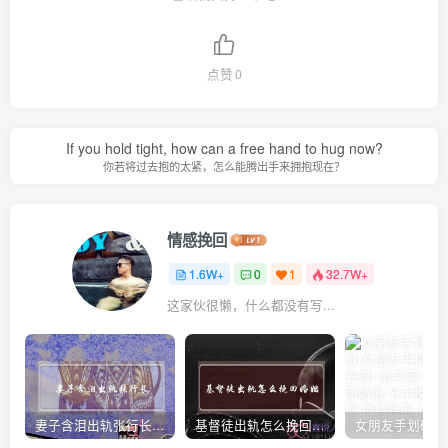
点赞
0
If you hold tight, how can a free hand to hug now?
你若将过去抱的太紧，怎么能腾出手来拥抱现在？
情感挽回
1.6W+
0
1
32.7W+
这家伙很懒，什么都没有写...
妻子含泪出轨张行长 她说全都是因为家中
基督徒出轨怎么挽回婚姻(基督徒面对出轨婚姻)