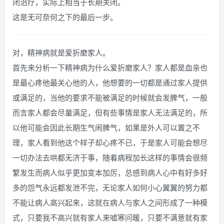
闭治疗，实际上相当于长期关闭。
这是无可奈何之下的最后一步。
对，精神病就是爱折磨家人。
首先来分析一下精神病为什么爱折磨家人？家人都是血亲也
是最心疼他最关心他的人，他想要的一切都是通过家人提供
或满足的，当他的要求不能被满足的时候就会发脾气，一般
而言家人都会尽量满足，但有些事情是家人无法满足的，所
以他可能会因此长期生气闹脾气，如果是外人可以置之不
理，家人看到他这个样子却心疼不已，于是家人可能会想尽
一切办法去哄都无济于事，随着病程加长这样的事情会很频
繁发生而病人似乎更加变本加厉，总感到病人心中有好多好
多的怨气永远都发泄不完，无论家人如何小心翼翼的努力都
不能让病人高兴起来，这就在病人与家人之间形成了一种模
式，只要我不高兴就有家人来嘘寒问暖，只要不满意就有家